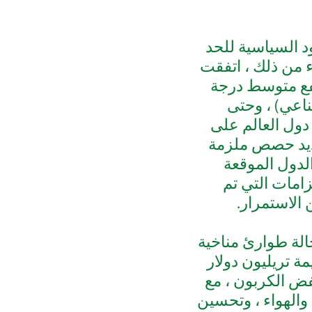
 لتنسيق الجهود السياسية للحد
ء من ذلك ، اتفقت
فع متوسط ​​درجة
ناعي) ، وحتى
قيع معظم دول العالم على
تحديد حصص ملزمة
الدول الموقعة
زامات التي تم
 الاستمرار.
اتحاد الأوروبي ، الذي يقود المعركة ضد الأزمة ، في عام 2019 حالة طوارئ مناخية
ة تريليون دولار
فض الكربون ، مع
 والهواء ، وتحسين