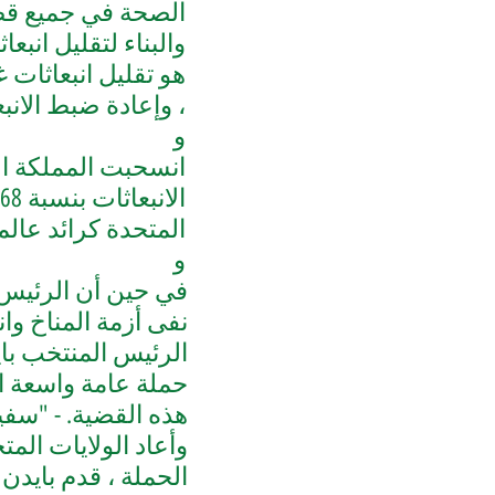
الصحة في جميع قطاع
والبناء لتقليل انب
، وإعادة ضبط الانبعاث
و
انسحبت المملكة الم
الانبعاثات بنسبة 68٪ بحلول عام 2030
المتحدة كرائد عال
و
في حين أن الرئيس ا
نفى أزمة المناخ وا
الرئيس المنتخب با
حملة عامة واسعة ال
هذه القضية. - "سفي
وأعاد الولايات المت
الحملة ،
قدم بايدن