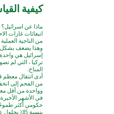
كيفية القي
ماذا عن اسرائيل؟ 
انبعاثات غازات ال
من الناحية العملية
وهذا يضعف بشكل كب
إسرائيل هي واحدة م
تركيا ، التي لم تص
المناخ.
أدى انتقال معظم قط
من الفحم إلى انخف
وواحدة من أقل معد
في الأشهر الأخيرة ،
حكومي أكثر طموحًا بهدف 
بنسبة 85٪ بحلول عام 2050 ، لكن هذا القرار معارضة شديدة من وزارتي المالية والطاقة.