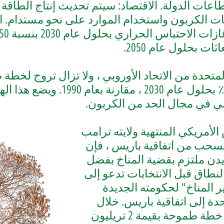
ات الدولة. الاقتصاد: سيتم تحديث إنتاج الطاقة و
عاثات الكربون واستخدام الموارد على نحو مستدام.
ات بحلول عام 2050.
تحدة من الاتحاد الأوروبي ، ولا تزال تروج
لخطة 
، مقارنة بعام 1990. وي
مي في مجال الحد من الكربون.
لأمريكي المنتهية ولايته ترامب
نسحب من اتفاقية باريس ، فإن
يدن ملتزم بقضية المناخ بفضل
نطاق قبل الانتخابات تدعو إلى
ر المناخ" لحكومته الجديدة
حدة إلى اتفاقية باريس. خلال
 خطة طموحة
بقيمة 2 تريليون